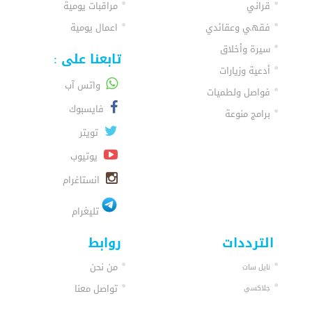
قراني
مراقبات يومية
فقهي وعقائدي
اعمال يومية
سيرة وأخلاق
تابعنا على :
أدعية وزيارات
واتس آب
فواصل ولطميات
فايسبوك
برامج منوعة
تويتر
يوتيوب
انستاغرام
تليغرام
الترددات
روابط
من نحن
نايل سات
تواصل معنا
جلاكسي