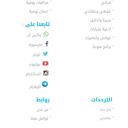
قراني
مراقبات يومية
فقهي وعقائدي
اعمال يومية
سيرة وأخلاق
تابعنا على :
أدعية وزيارات
واتس آب
فواصل ولطميات
فايسبوك
برامج منوعة
تويتر
يوتيوب
انستاغرام
تليغرام
الترددات
روابط
من نحن
نايل سات
تواصل معنا
جلاكسي