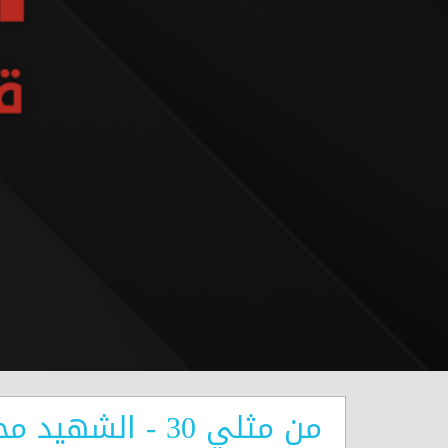
من مثلي 30 - الشهيد محمد ابراهيم ياسين