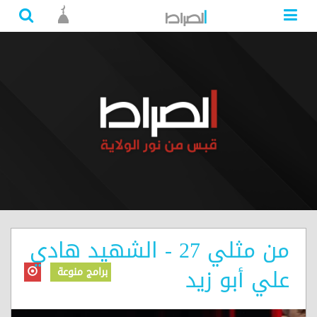
من مثلي 27 - الشهيد هادي
علي أبو زيد
برامج منوعة