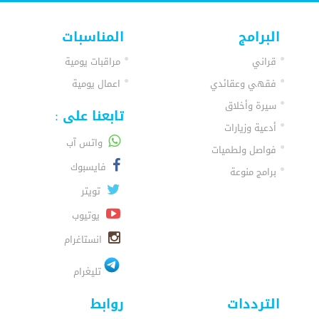
البرامج
المناسبات
قراني
مراقبات يومية
فقهي وعقائدي
اعمال يومية
سيرة وأخلاق
تابعنا على :
أدعية وزيارات
واتس آب
فواصل ولطميات
فايسبوك
برامج منوعة
تويتر
يوتيوب
انستاغرام
تليغرام
الترددات
روابط