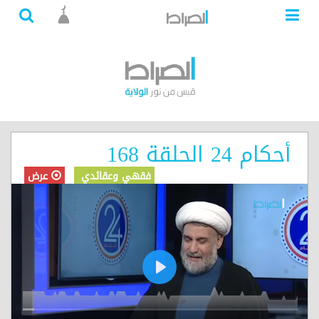
أحكام 24 الحلقة 168
فقهي وعقائدي
عرض