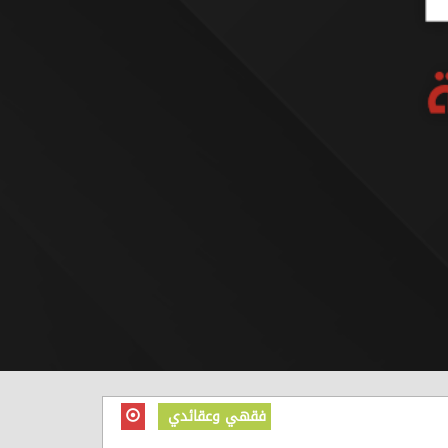
فقهي وعقائدي