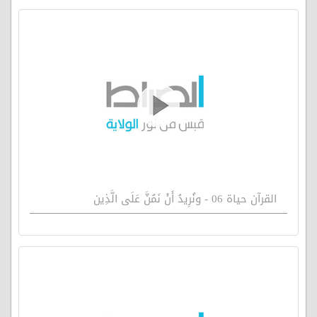
القرآن حياة 06 - ونُرِيدُ أَنْ نَمُنَّ عَلَى الَّذِين