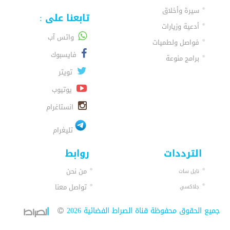
سيرة وأخلاق
تابعنا على :
أدعية وزيارات
واتس آب
فواصل ولطميات
فايسبوك
برامج منوعة
تويتر
يوتيوب
انستاغرام
تليغرام
الترددات
روابط
من نحن
نايل سات
تواصل معنا
جلاكسي
جميع الحقوق محفوظة قناة الصراط الفضائية 2026