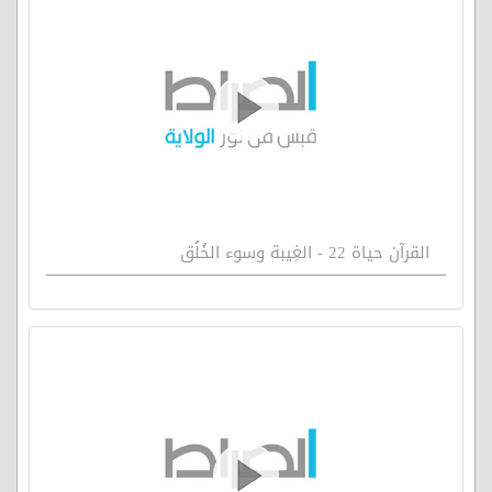
القرآن حياة 22 - الغِيبة وسوء الخُلُق