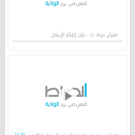
القرآن حياة 21 - حَبَّبَ إِلَيْكُمُ الْإِيمَانَ
21:30