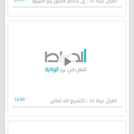
القرآن حياة 20 - إِنْ جَاءَكُمْ فَاسِقٌ بِنَبَأٍ فَتَبَيَّنُوا
14:00
القرآن حياة 19 - التشريع لله تعالى