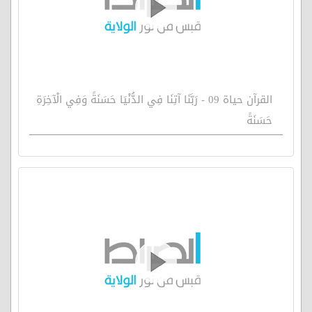
القرآن حياة 09 - رَبَّنَا آتِنَا فِي الدُّنْيَا حَسَنَةً وَفِي الْآخِرَةِ
حَسَنَةً