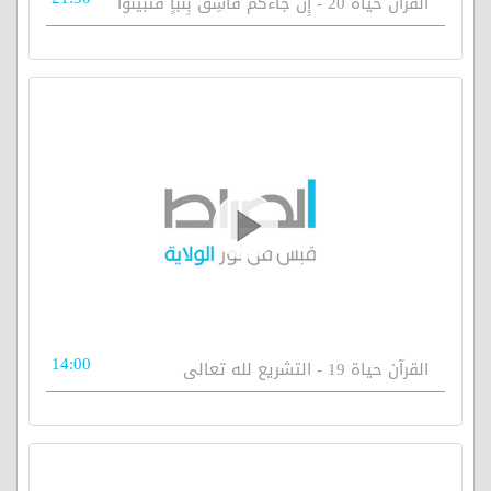
القرآن حياة 20 - إِنْ جَاءَكُمْ فَاسِقٌ بِنَبَأٍ فَتَبَيَّنُوا
14:00
القرآن حياة 19 - التشريع لله تعالى