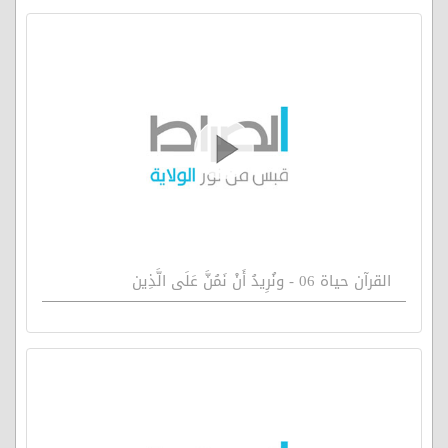
القرآن حياة 06 - ونُرِيدُ أَنْ نَمُنَّ عَلَى الَّذِين