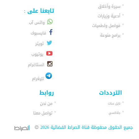
سيرة وأخلاق
تابعنا على :
أدعية وزيارات
واتس آب
فواصل ولطميات
فايسبوك
برامج منوعة
تويتر
يوتيوب
انستاغرام
تليغرام
الترددات
روابط
من نحن
نايل سات
تواصل معنا
جلاكسي
جميع الحقوق محفوظة قناة الصراط الفضائية 2026