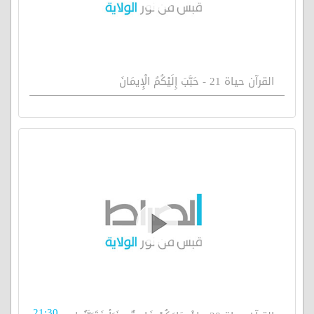
القرآن حياة 21 - حَبَّبَ إِلَيْكُمُ الْإِيمَانَ
21:30