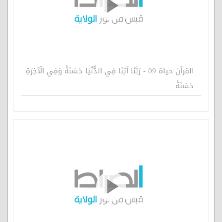
القرآن حياة 09 - رَبَّنَا آتِنَا فِي الدُّنْيَا حَسَنَةً وَفِي الْآخِرَةِ
حَسَنَةً