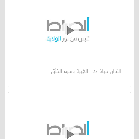
القرآن حياة 22 - الغِيبة وسوء الخُلُق