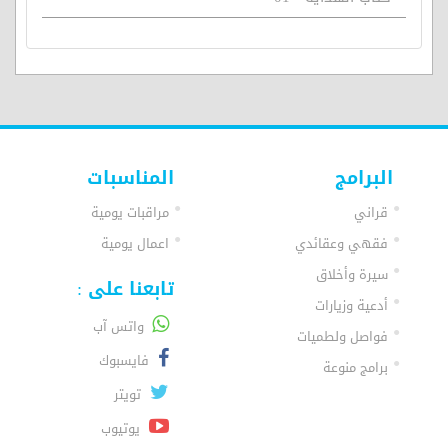
البرامج
المناسبات
قراني
مراقبات يومية
فقهي وعقائدي
اعمال يومية
سيرة وأخلاق
تابعنا على :
أدعية وزيارات
واتس آب
فواصل ولطميات
فايسبوك
برامج منوعة
تويتر
يوتيوب