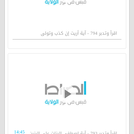
اقرأ وتدبر 794 - آية أريت إن كذب وتولى
14:45
اقرأ وتدبر 793 - آية اصطفى البنات على البنين