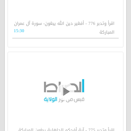
اقرأ وتدبر 776 - أفغير دين الله يبغون- سورة آل عمران
15:30
المباركة
اقرأ وتدبر 775 - آية أفحكم الجاهلية يبغون المباركة