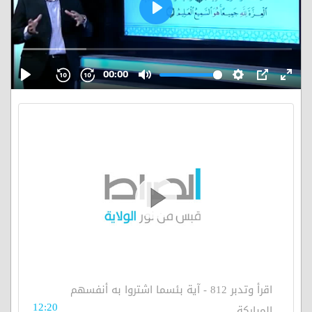
اقرأ وتدبر 812 - آية بئسما اشتروا به أنفسهم
12:20
المباركة