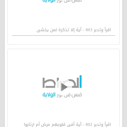
اقرأ وتدبر 803 - آية إلا تذكرة لمن يخشى
اقرأ وتدبر 802 - آية أفي قلوبهم مرض أم ارتابوا