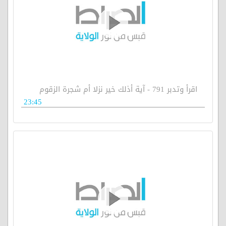
اقرأ وتدبر 791 - آية أذلك خير نزلا أم شجرة الزقوم
23:45