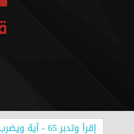
إقرأ وتدبر 65 - آية ويضرب الله الأمثال للناس المباركة