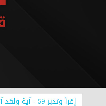
إقرأ وتدبر 59 - آية ولقد آتينا داوود وسليمان علما المباركة