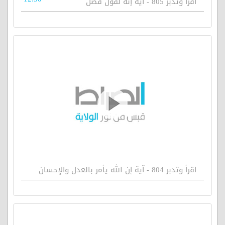
اقرأ وتدبر 805 - آية إنه لقول فصل
اقرأ وتدبر 804 - آية إن الله يأمر بالعدل والإحسان