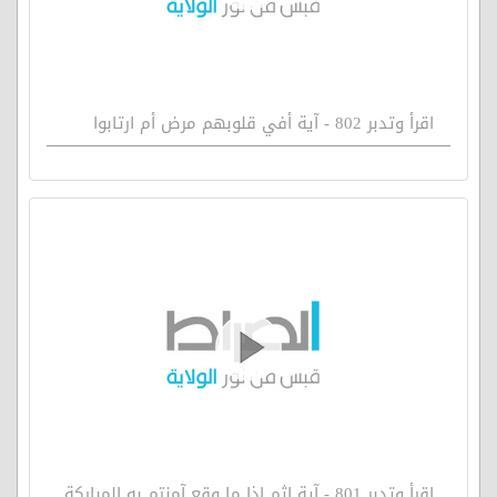
اقرأ وتدبر 802 - آية أفي قلوبهم مرض أم ارتابوا
اقرأ وتدبر 801 - آية اثم اذا ما وقع آمنتم به المباركة