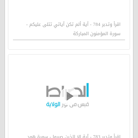
اقرأ وتدبر 784 - آية ألم تكن آياتي تتلى عليكم -
سورة المؤمنون المباركة
اقرأ وتدبر 783 - آية إلا الذين صبروا - سورة هود