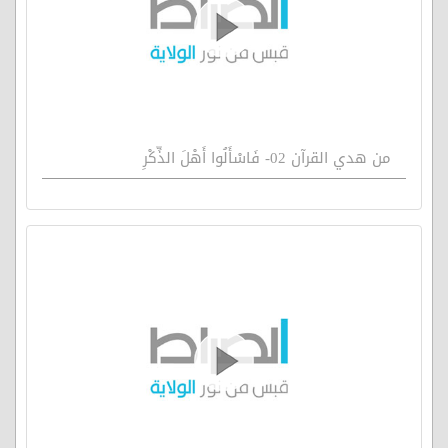
من هدي القرآن 02- فَاسْأَلُوا أَهْلَ الذِّكْرِ