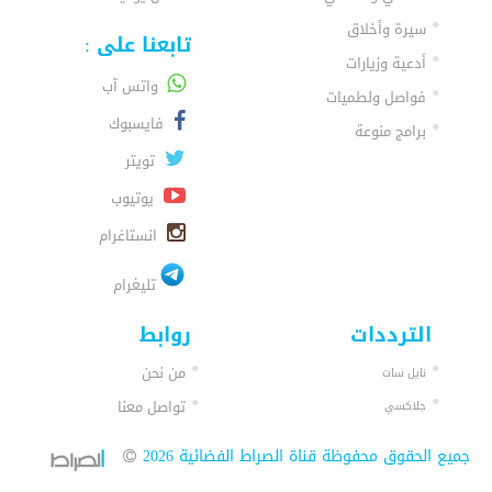
سيرة وأخلاق
تابعنا على :
أدعية وزيارات
واتس آب
فواصل ولطميات
فايسبوك
برامج منوعة
تويتر
يوتيوب
انستاغرام
تليغرام
الترددات
روابط
من نحن
نايل سات
تواصل معنا
جلاكسي
جميع الحقوق محفوظة قناة الصراط الفضائية 2026