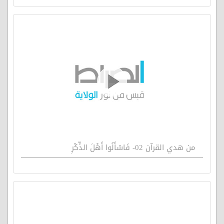
من هدي القرآن 02- فَاسْأَلُوا أَهْلَ الذِّكْرِ