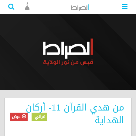
من هدي القرآن 11- أركان
الهداية
قراني
عرض