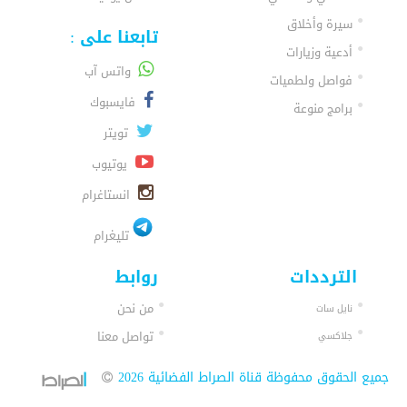
سيرة وأخلاق
تابعنا على :
أدعية وزيارات
واتس آب
فواصل ولطميات
فايسبوك
برامج منوعة
تويتر
يوتيوب
انستاغرام
تليغرام
الترددات
روابط
من نحن
نايل سات
تواصل معنا
جلاكسي
جميع الحقوق محفوظة قناة الصراط الفضائية 2026