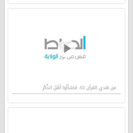
من هدي القرآن 02- فَاسْأَلُوا أَهْلَ الذِّكْرِ