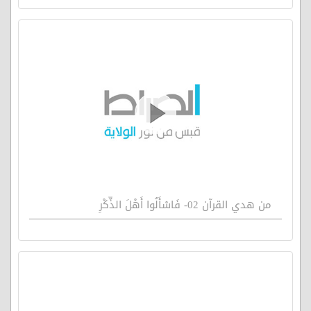
من هدي القرآن 02- فَاسْأَلُوا أَهْلَ الذِّكْرِ