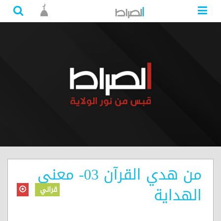
من هدي القرآن 03- معنى
الهداية
قراني