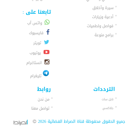
سيرة وأخلاق
تابعنا على :
أدعية وزيارات
واتس آب
فواصل ولطميات
فايسبوك
برامج منوعة
تويتر
يوتيوب
انستاغرام
تليغرام
الترددات
روابط
من نحن
نايل سات
تواصل معنا
جلاكسي
جميع الحقوق محفوظة قناة الصراط الفضائية 2026