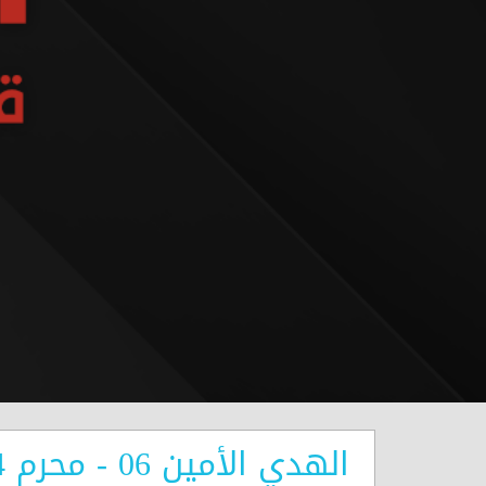
الهدي الأمين 06 - محرم 2024- الليلة التاسعة