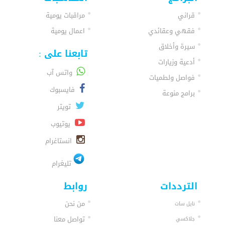
قراني
مراقبات يومية
فقهي وعقائدي
اعمال يومية
سيرة وأخلاق
تابعنا على :
أدعية وزيارات
واتس آب
فواصل ولطميات
فايسبوك
برامج منوعة
تويتر
يوتيوب
انستاغرام
تليغرام
الترددات
روابط
من نحن
نايل سات
تواصل معنا
جلاكسي