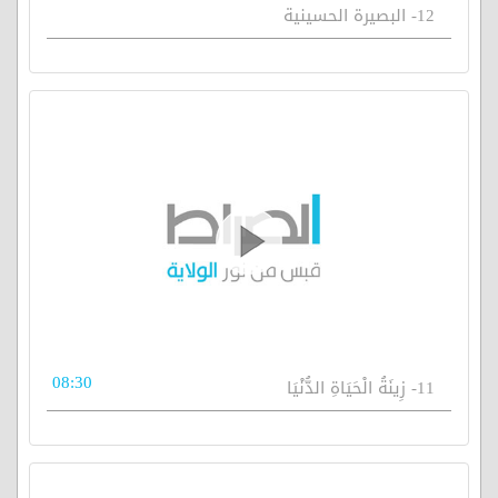
12- البصيرة الحسينية
08:30
11- زِينَةُ الْحَيَاةِ الدُّنْيَا