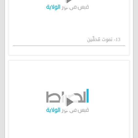
13- نموت مُحقِّين