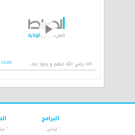
19:00
08- رضي الله عنهم و رضوا عنه
البرامج
الم
قراني
مرا