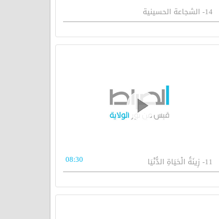
14- الشجاعة الحسينية
08:30
11- زِينَةُ الْحَيَاةِ الدُّنْيَا