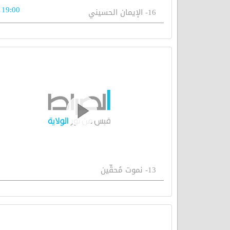
19:00
16- الإيمان الحسيني
13- نموت مُحقِّين