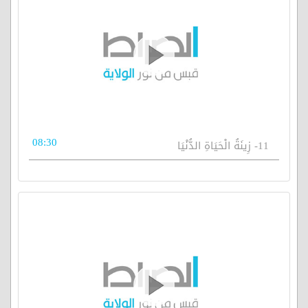
08:30
11- زِينَةُ الْحَيَاةِ الدُّنْيَا