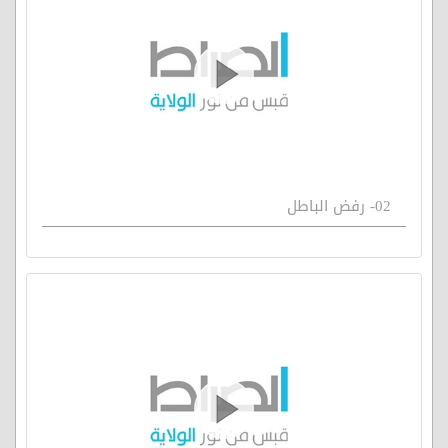
02- رفض الباطل