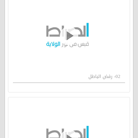
02- رفض الباطل