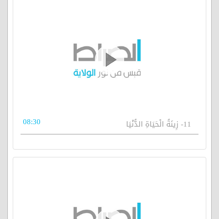
08:30
11- زِينَةُ الْحَيَاةِ الدُّنْيَا