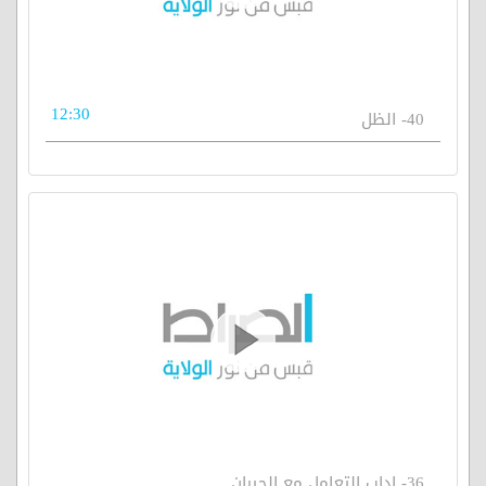
12:30
40- الظل
36- اداب التعامل مع الجيران