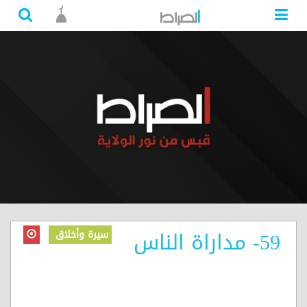
59- مداراة الناس
سيرة وأخلاق