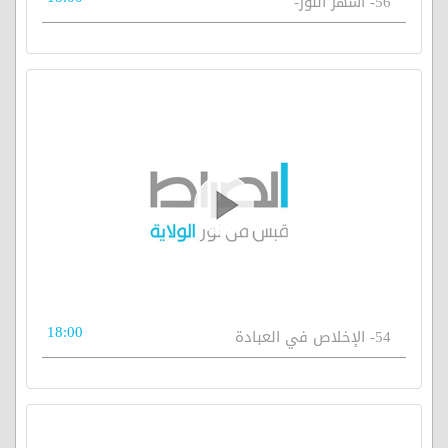
56- أشهر النور-
18:00
54- الإخلاص في العبادة