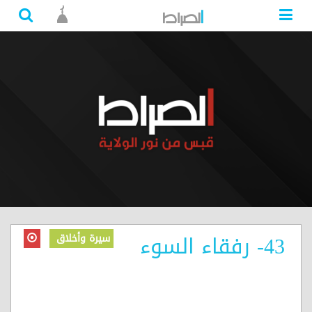
43- رفقاء السوء
سيرة وأخلاق