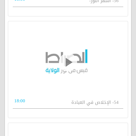
56- أشهر النور-
18:00
54- الإخلاص في العبادة