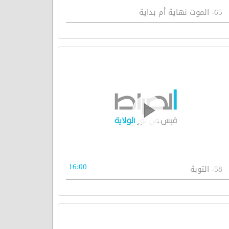
65- الموت نهاية أم بداية
16:00
58- التوبة