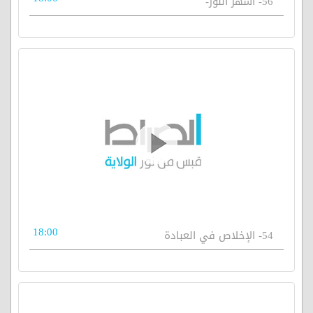
56- أشهر النور-
18:00
54- الإخلاص في العبادة