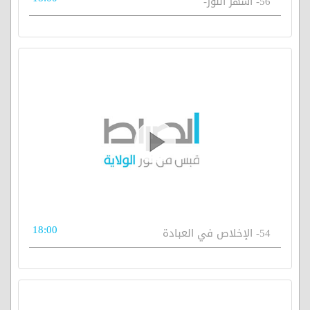
56- أشهر النور-
18:00
54- الإخلاص في العبادة