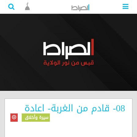
08- قادم من الغربة- اعادة
سيرة وأخلاق