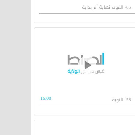
65- الموت نهاية أم بداية
16:00
58- التوبة