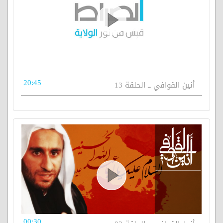
20:45
أنين القوافي ــ الحلقة 13
00:30