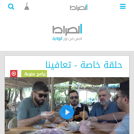
حلقة خاصة - تعافينا
برامج منوعة