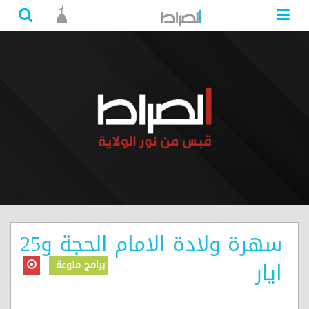
سهرة ولادة الامام الحجة و25
ايار
برامج منوعة