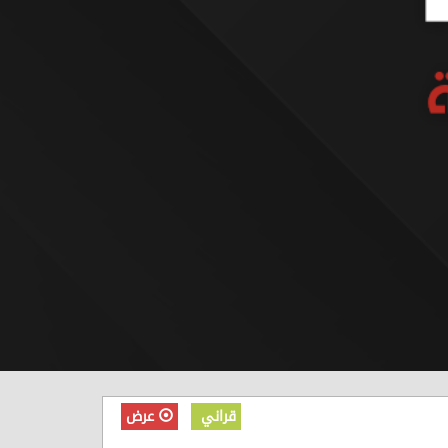
قراني
عرض