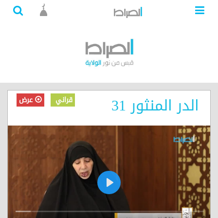
الدر المنثور 31
قراني
عرض