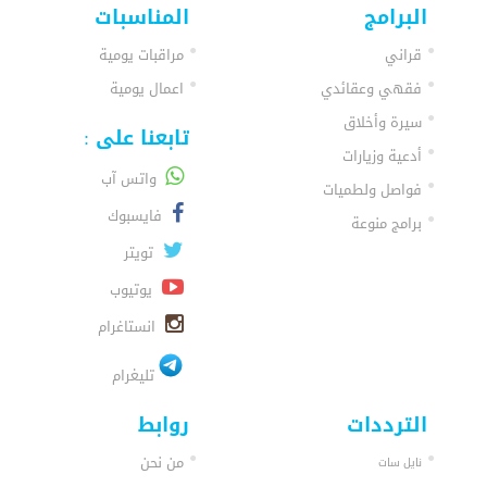
البرامج
المناسبات
قراني
مراقبات يومية
فقهي وعقائدي
اعمال يومية
سيرة وأخلاق
تابعنا على :
أدعية وزيارات
واتس آب
فواصل ولطميات
فايسبوك
برامج منوعة
تويتر
يوتيوب
انستاغرام
تليغرام
الترددات
روابط
من نحن
نايل سات