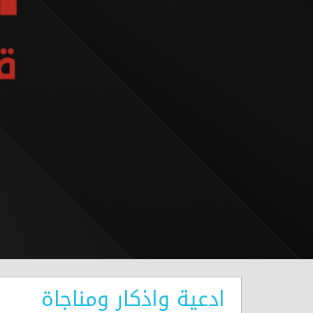
ادعية واذكار ومناجاة