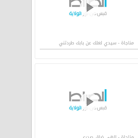
مناجاة - سيدي لعلك عن بابك طردتني
مناجاة - الهي ضاق صدري