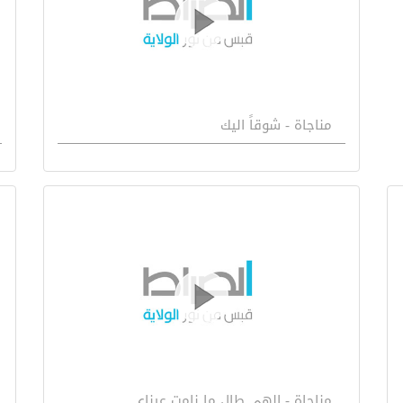
مناجاة - شوقاً اليك
مناجاة - الهي طال ما نامت عيناي