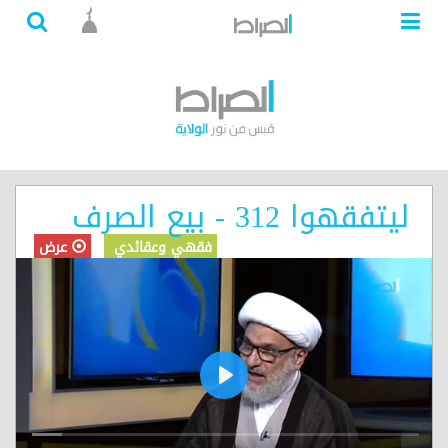
ليتفقهوا 312 - بيع الصرف
فقهي وعقائدي
عرض