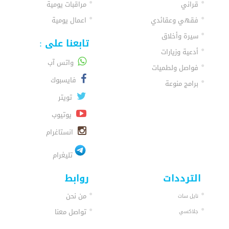
قراني
مراقبات يومية
فقهي وعقائدي
اعمال يومية
سيرة وأخلاق
تابعنا على :
أدعية وزيارات
واتس آب
فواصل ولطميات
فايسبوك
برامج منوعة
تويتر
يوتيوب
انستاغرام
تليغرام
الترددات
روابط
من نحن
نايل سات
تواصل معنا
جلاكسي