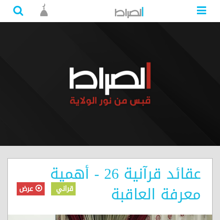
عقائد قرآنية 26 - أهمية
معرفة العاقبة
قراني
عرض