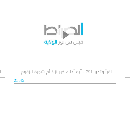
اقرأ وتدبر 791 - آية أذلك خير نزلا أم شجرة الزقوم
اق
23:45