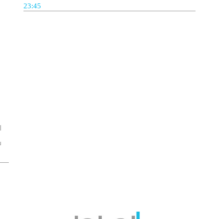
23:45
س