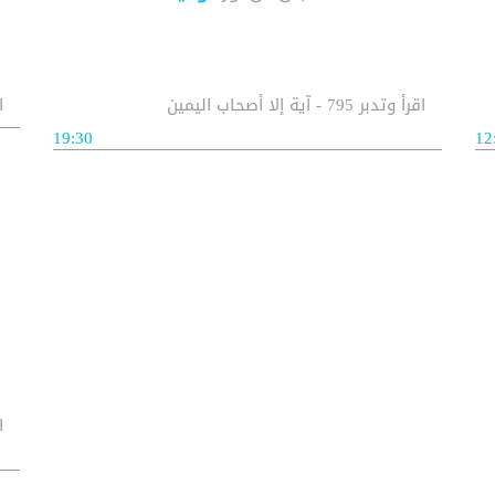
اقرأ وتدبر 795 - آية إلا أصحاب اليمين
اق
19:30
12
اق