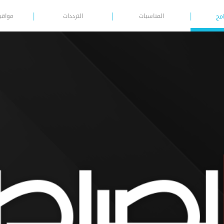
المناسبات
الترددات
مواقي
امج